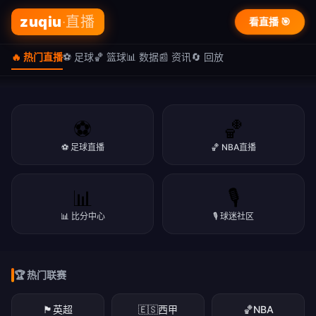
zuqiu
·直播
看直播 🎯
🔥 热门直播
⚽ 足球
🏀 篮球
📊 数据
📰 资讯
🔄 回放
⚽
🏀
⚽ 足球直播
🏀 NBA直播
📊
🎙️
💬 球迷聚集地
📊 比分中心
🎙️ 球迷社区
🎙️ 弹幕互动 球迷社区
和百万球迷一起聊球，实时比分，畅谈热点
立即看直播
下载APP
🏆 热门联赛
立即看直播
下载APP
立即看直播
下载APP
🏴󠁧󠁢󠁥󠁮󠁧󠁿
英超
🇪🇸
西甲
🏀
NBA