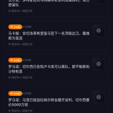
愿留队
💬 热议中
👀 球迷讨论
📢 zuqiu
4小时前
马卡报：安切洛蒂希望皇马签下一名顶级边卫，戴维
斯为首选
💬 热议中
👀 球迷讨论
📢 zuqiu
5小时前
罗马诺：切尔西已告知卢卡库可以离队，那不勒斯和
沙特有意
💬 热议中
👀 球迷讨论
📢 zuqiu
6小时前
罗马诺：马竞已就加拉格尔转会展开谈判，切尔西要
价5000万镑
💬 热议中
👀 球迷讨论