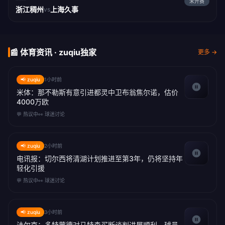
未开赛
浙江稠州
上海久事
vs
📰 体育资讯 · zuqiu独家
更多 →
📢 zuqiu
1小时前
米体：那不勒斯有意引进都灵中卫布翁焦尔诺，估价
4000万欧
💬 热议中
👀 球迷讨论
📢 zuqiu
2小时前
电讯报：切尔西将清湖计划推进至第3年，仍将坚持年
轻化引援
💬 热议中
👀 球迷讨论
📢 zuqiu
3小时前
法尔克：多特蒙德对马特森买断谈判进展顺利，球员