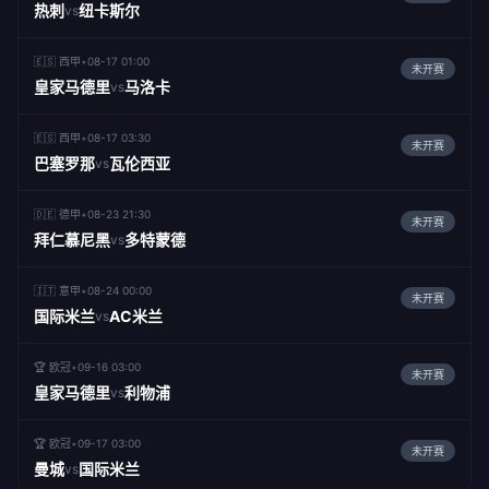
热刺
纽卡斯尔
vs
🇪🇸 西甲
•
08-17 01:00
未开赛
皇家马德里
马洛卡
vs
🇪🇸 西甲
•
08-17 03:30
未开赛
巴塞罗那
瓦伦西亚
vs
🇩🇪 德甲
•
08-23 21:30
未开赛
拜仁慕尼黑
多特蒙德
vs
🇮🇹 意甲
•
08-24 00:00
未开赛
国际米兰
AC米兰
vs
🏆 欧冠
•
09-16 03:00
未开赛
皇家马德里
利物浦
vs
🏆 欧冠
•
09-17 03:00
未开赛
曼城
国际米兰
vs