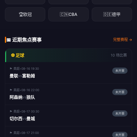
🏆
欧冠
🇨🇳
CBA
🇩🇪
德甲
📅 近期焦点赛事
完整赛程 →
⚽ 足球
10 场比赛
🏴󠁧󠁢󠁥󠁮󠁧󠁿 英超
•
08-16 19:30
未开赛
曼联
富勒姆
vs
🏴󠁧󠁢󠁥󠁮󠁧󠁿 英超
•
08-16 22:00
未开赛
阿森纳
狼队
vs
🏴󠁧󠁢󠁥󠁮󠁧󠁿 英超
•
08-17 00:30
未开赛
切尔西
曼城
vs
🏴󠁧󠁢󠁥󠁮󠁧󠁿 英超
•
08-17 21:00
未开赛